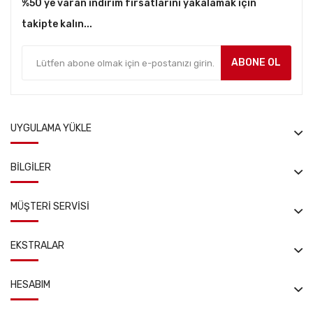
%50 ye varan indirim fırsatlarını yakalamak için
takipte kalın...
ABONE OL
UYGULAMA YÜKLE
BILGILER
MÜŞTERI SERVISI
EKSTRALAR
HESABIM