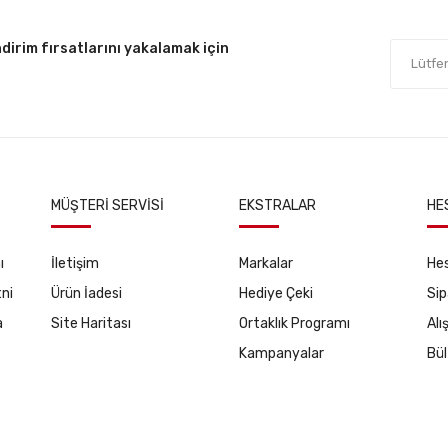
dirim fırsatlarını yakalamak için
MÜŞTERI SERVISI
EKSTRALAR
HE
ı
İletişim
Markalar
He
ni
Ürün İadesi
Hediye Çeki
Sip
a
Site Haritası
Ortaklık Programı
Alı
Kampanyalar
Bül