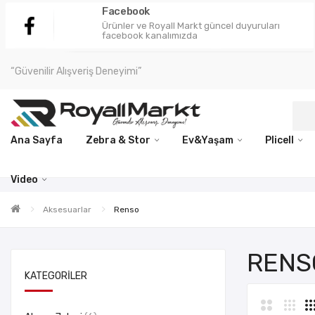
Facebook
Ürünler ve Royall Markt güncel duyuruları
facebook kanalımızda
“Güvenilir Alışveriş Deneyimi”
Ana Sayfa
Zebra & Stor
Ev&Yaşam
Plicell
Video
Aksesuarlar
Renso
RENS
KATEGORILER