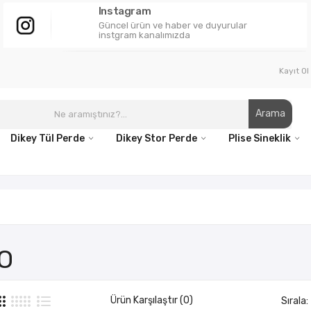
Instagram
Güncel ürün ve haber ve duyurular
instgram kanalımızda
Kayıt Ol
Arama
Dikey Tül Perde
Dikey Stor Perde
Plise Sineklik
O
Ürün Karşılaştır (0)
Sırala: