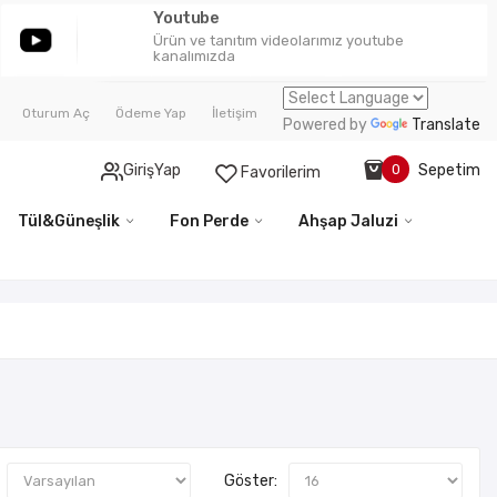
Youtube
Ürün ve tanıtım videolarımız youtube
kanalımızda
Oturum Aç
Ödeme Yap
İletişim
Powered by
Translate
Sepetim
GirişYap
0
Favorilerim
Tül&Güneşlik
Fon Perde
Ahşap Jaluzi
Göster: