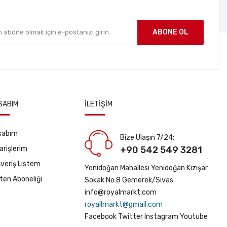
ABONE OL
SABIM
İLETIŞIM
sabım
Bize Ulaşın 7/24:
arişlerim
+90 542 549 3281
şveriş Listem
Yenidoğan Mahallesi Yenidoğan Kızışar
ten Aboneliği
Sokak No:8 Gemerek/Sivas
info@royalmarkt.com
royallmarkt@gmail.com
Facebook
Twitter
Instagram
Youtube