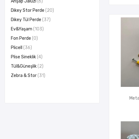
Ahşap Jaluzi
6
Dikey Stor Perde
20
Dikey Tül Perde
37
Ev&Yaşam
103
Fon Perde
0
Plicell
36
Plise Sineklik
4
Tül&Güneşlik
2
Zebra & Stor
31
Meta