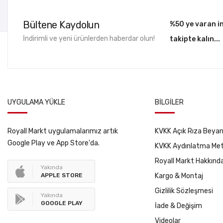
Bültene Kaydolun
%50 ye varan in
İndirimli ve yeni ürünlerden haberdar olun!
takipte kalın...
UYGULAMA YÜKLE
BILGILER
Royall Markt uygulamalarımız artık
KVKK Açık Rıza Beyan
Google Play ve App Store'da.
KVKK Aydınlatma Met
Royall Markt Hakkınd
Yakında
APPLE STORE
Kargo & Montaj
Gizlilik Sözleşmesi
Yakında
GOOGLE PLAY
İade & Değişim
Videolar