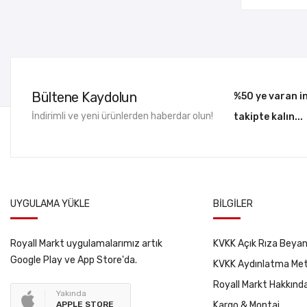
Bültene Kaydolun
%50 ye varan in
İndirimli ve yeni ürünlerden haberdar olun!
takipte kalın...
UYGULAMA YÜKLE
BILGILER
Royall Markt uygulamalarımız artık
KVKK Açık Rıza Beyan
Google Play ve App Store'da.
KVKK Aydınlatma Met
Royall Markt Hakkınd
Yakında
APPLE STORE
Kargo & Montaj