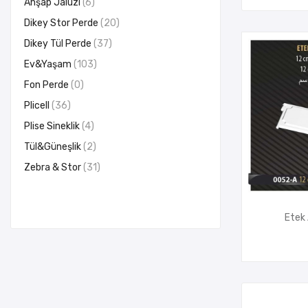
Ahşap Jaluzi
6
Dikey Stor Perde
20
Dikey Tül Perde
37
Ev&Yaşam
103
Fon Perde
0
Plicell
36
Plise Sineklik
4
Tül&Güneşlik
2
Zebra & Stor
31
Etek 