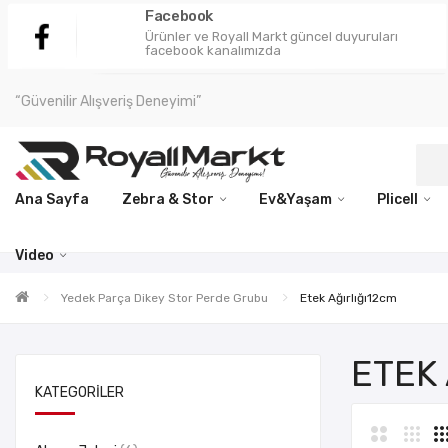
Facebook
Ürünler ve Royall Markt güncel duyuruları
facebook kanalımızda
“Güvenilir Alışveriş Deneyimi”
Ana Sayfa
Zebra & Stor
Ev&Yaşam
Plicell
Video
Yedek Parça Dikey Stor Perde Grubu
Etek Ağırlığı12cm
ETEK
KATEGORILER