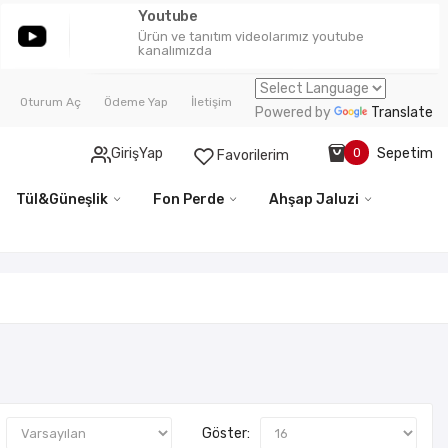
Youtube
Ürün ve tanıtım videolarımız youtube
kanalımızda
Oturum Aç
Ödeme Yap
İletişim
Powered by
Translate
Sepetim
GirişYap
0
Favorilerim
Tül&Güneşlik
Fon Perde
Ahşap Jaluzi
Göster: