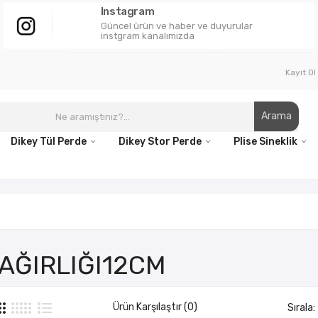
Instagram
Güncel ürün ve haber ve duyurular
instgram kanalımızda
Kayıt Ol
Arama
Dikey Tül Perde
Dikey Stor Perde
Plise Sineklik
 AĞIRLIĞI12CM
Ürün Karşılaştır (0)
Sırala: