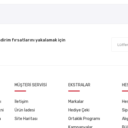
dirim fırsatlarını yakalamak için
MÜŞTERI SERVISI
EKSTRALAR
HE
ı
İletişim
Markalar
He
ni
Ürün İadesi
Hediye Çeki
Sip
a
Site Haritası
Ortaklık Programı
Alı
Kampanyalar
Bül