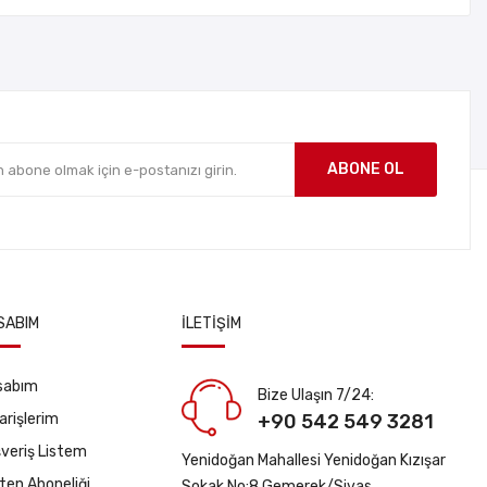
ABONE OL
SABIM
İLETIŞIM
sabım
Bize Ulaşın 7/24:
arişlerim
+90 542 549 3281
şveriş Listem
Yenidoğan Mahallesi Yenidoğan Kızışar
ten Aboneliği
Sokak No:8 Gemerek/Sivas