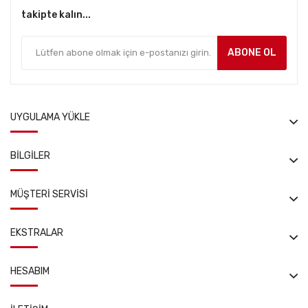
takipte kalın...
ABONE OL
UYGULAMA YÜKLE
BILGILER
MÜŞTERI SERVISI
EKSTRALAR
HESABIM